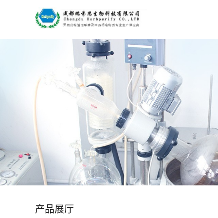
公
司
首
页
公
司
介
绍
产品展厅