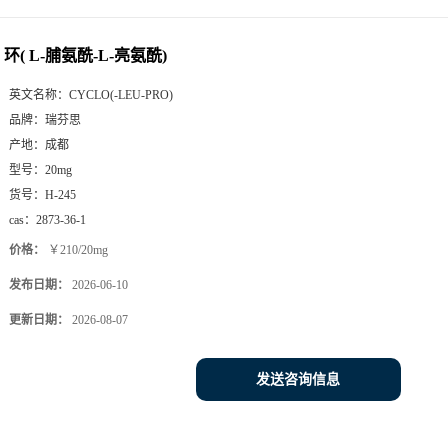
环( L-脯氨酰-L-亮氨酰)
英文名称：
CYCLO(-LEU-PRO)
品牌：
瑞芬思
产地：
成都
型号：
20mg
货号：
H-245
cas：
2873-36-1
价格：
￥210/20mg
发布日期：
2026-06-10
更新日期：
2026-08-07
发送咨询信息