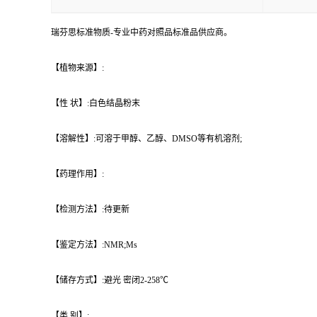
瑞芬思标准物质-专业中药对照品标准品供应商。
【植物来源】:
【性 状】:白色结晶粉末
【溶解性】:可溶于甲醇、乙醇、DMSO等有机溶剂;
【药理作用】:
【检测方法】:待更新
【鉴定方法】:NMR;Ms
【储存方式】:避光 密闭2-258℃
【类 别】: