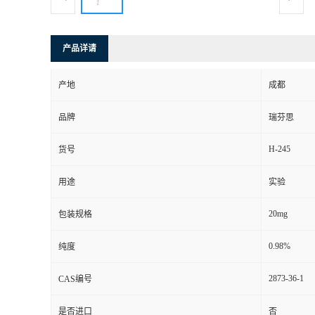
司
产品详请
动
产地
成都
态
品牌
瑞芬思
联
H-245
货号
系
用途
实验
方
20mg
包装规格
式
0.98%
纯度
2873-36-1
CAS编号
是否进口
否