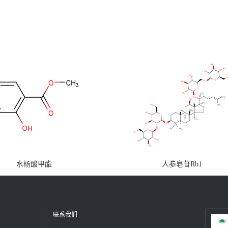
水杨酸甲酯
人参皂苷Rb1
联系我们