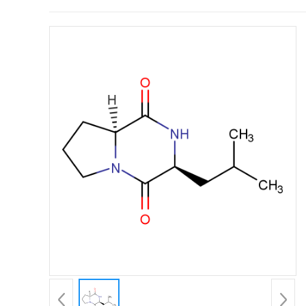
证
书
荣
誉
产
品
展
厅
公