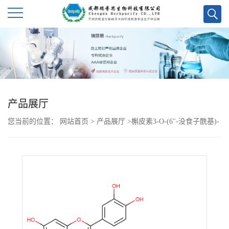
公
司
首
产品展厅
页
您当前的位置：
网站首页
>
产品展厅
>
槲皮素3-O-(6''-没食子酰基)-
公
β-D-葡萄糖苷
司
介
绍