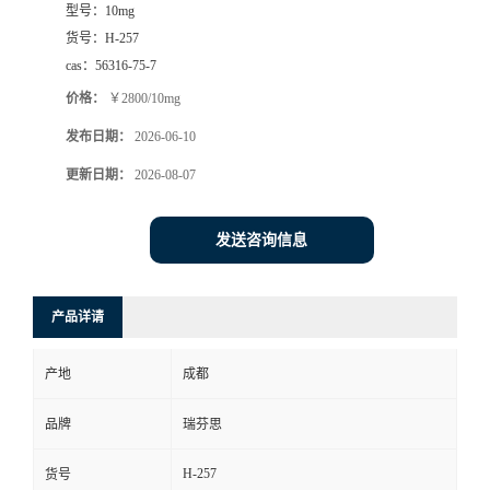
型号：
10mg
司
货号：
H-257
cas：
56316-75-7
动
价格：
￥2800/10mg
发布日期：
2026-06-10
态
更新日期：
2026-08-07
联
发送咨询信息
系
方
产品详请
式
产地
成都
品牌
瑞芬思
H-257
货号