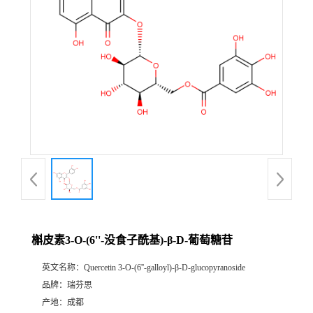
证
书
荣
誉
产
品
展
槲皮素3-O-(6''-没食子酰基)-β-D-葡萄糖苷
厅
英文名称：
Quercetin 3-O-(6''-galloyl)-β-D-glucopyranoside
品牌：
瑞芬思
公
产地：
成都