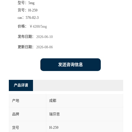
型号：
5mg
司
货号：
H-259
cas：
576-02-3
动
价格：
￥4200/5mg
发布日期：
2026-06-10
态
更新日期：
2026-08-06
联
发送咨询信息
系
方
产品详请
式
产地
成都
品牌
瑞芬思
H-259
货号