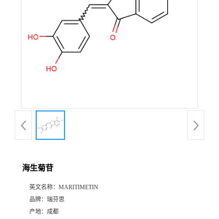
证
书
荣
誉
产
品
展
海生菊苷
厅
英文名称：
MARITIMETIN
品牌：
瑞芬思
公
产地：
成都