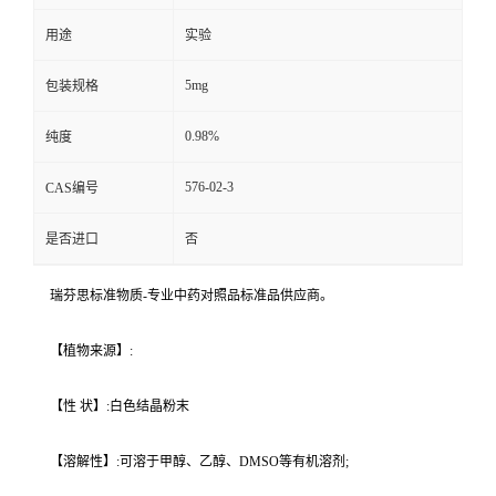
用途
实验
5mg
包装规格
0.98%
纯度
576-02-3
CAS编号
是否进口
否
瑞芬思标准物质-专业中药对照品标准品供应商。
【植物来源】:
【性 状】:白色结晶粉末
【溶解性】:可溶于甲醇、乙醇、DMSO等有机溶剂;