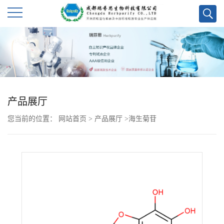
公
司
首
产品展厅
页
您当前的位置：
网站首页
>
产品展厅
>
海生菊苷
公
司
介
绍