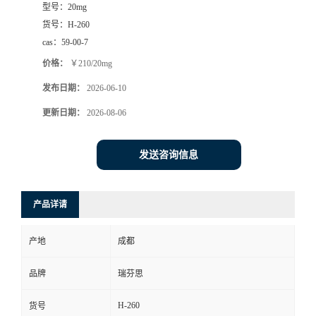
型号：
20mg
司
货号：
H-260
cas：
59-00-7
动
价格：
￥210/20mg
发布日期：
2026-06-10
态
更新日期：
2026-08-06
联
发送咨询信息
系
方
产品详请
式
产地
成都
品牌
瑞芬思
H-260
货号