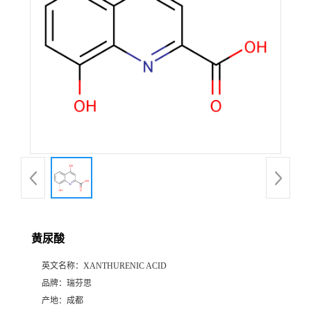
证
书
荣
誉
产
品
展
黄尿酸
厅
英文名称：
XANTHURENIC ACID
品牌：
瑞芬思
公
产地：
成都