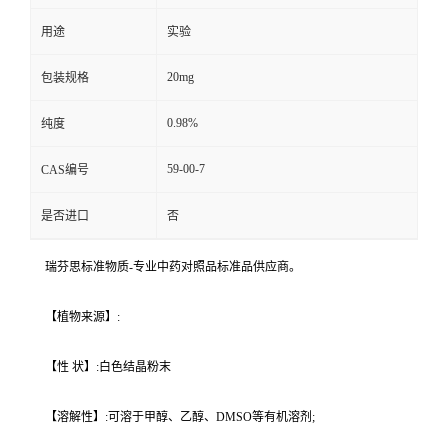
用途
实验
20mg
包装规格
0.98%
纯度
59-00-7
CAS编号
是否进口
否
瑞芬思标准物质-专业中药对照品标准品供应商。
【植物来源】:
【性 状】:白色结晶粉末
【溶解性】:可溶于甲醇、乙醇、DMSO等有机溶剂;