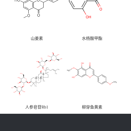
山姜素
水杨酸甲酯
人参皂苷Rb1
柳穿鱼黄素