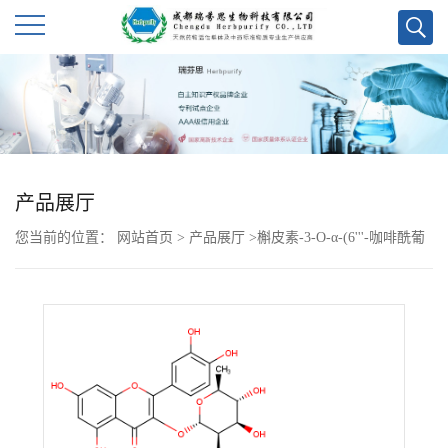
公
司
首
产品展厅
页
您当前的位置：
网站首页
>
产品展厅
>
槲皮素-3-O-α-(6'''-咖啡酰葡
公
萄糖基-β-1,2-鼠李糖苷)
司
介
绍