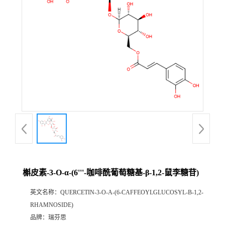
证
书
荣
誉
产
品
展
槲皮素-3-O-α-(6'''-咖啡酰葡萄糖基-β-1,2-鼠李糖苷)
厅
英文名称：
QUERCETIN-3-O-Α-(6-CAFFEOYLGLUCOSYL-Β-1,2-
RHAMNOSIDE)
公
品牌：
瑞芬思