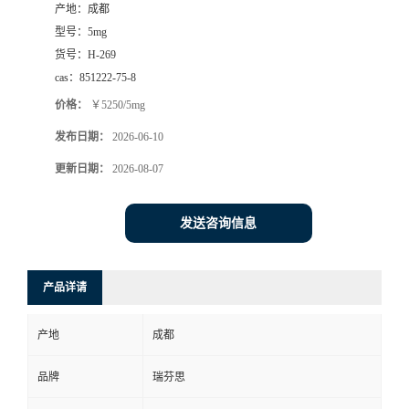
产地：
成都
司
型号：
5mg
货号：
H-269
动
cas：
851222-75-8
价格：
￥5250/5mg
态
发布日期：
2026-06-10
联
更新日期：
2026-08-07
系
发送咨询信息
方
产品详请
式
产地
成都
品牌
瑞芬思