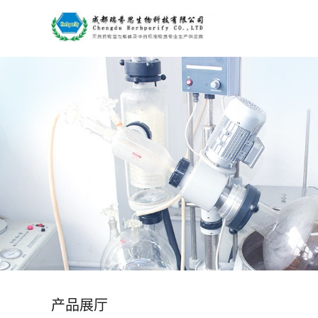
公
司
首
页
公
司
介
绍
产品展厅