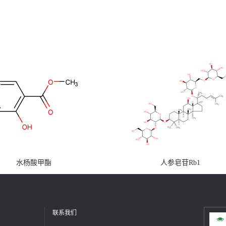
水杨酸甲酯
人参皂苷Rb1
联系我们