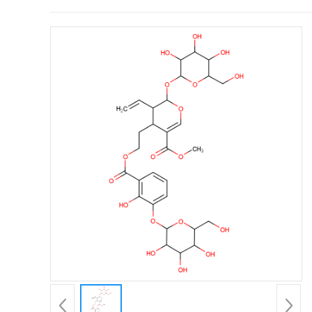
证
书
荣
誉
产
品
展
厅
公