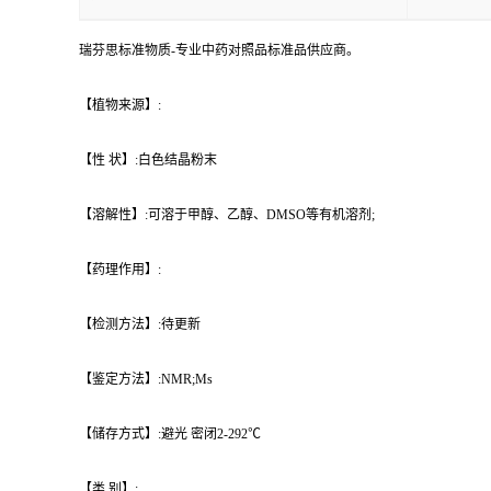
瑞芬思标准物质-专业中药对照品标准品供应商。
【植物来源】:
【性 状】:白色结晶粉末
【溶解性】:可溶于甲醇、乙醇、DMSO等有机溶剂;
【药理作用】:
【检测方法】:待更新
【鉴定方法】:NMR;Ms
【储存方式】:避光 密闭2-292℃
【类 别】: