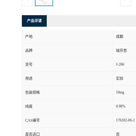
司
产品详请
动
产地
成都
态
品牌
瑞芬思
联
J-266
货号
系
用途
实验
方
10mg
包装规格
式
0.98%
纯度
176182-06-2
CAS编号
是否进口
否