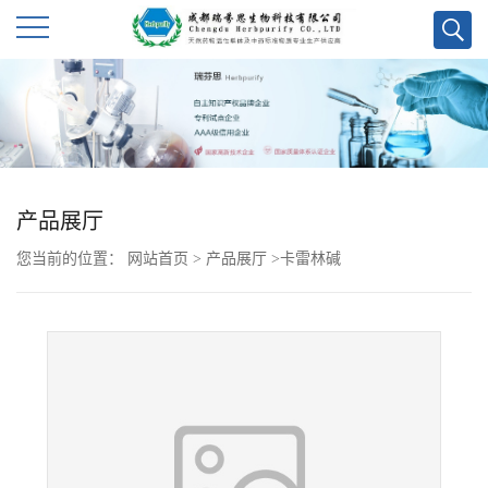
公
司
首
产品展厅
页
您当前的位置：
网站首页
>
产品展厅
>
卡雷林碱
公
司
介
绍