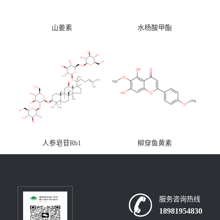
山姜素
水杨酸甲酯
人参皂苷Rb1
柳穿鱼黄素
服务咨询热线
18981954830