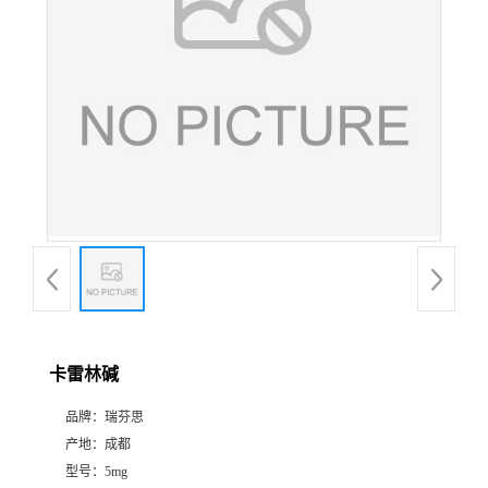
证
书
荣
誉
产
品
展
卡雷林碱
厅
品牌：
瑞芬思
产地：
成都
公
型号：
5mg