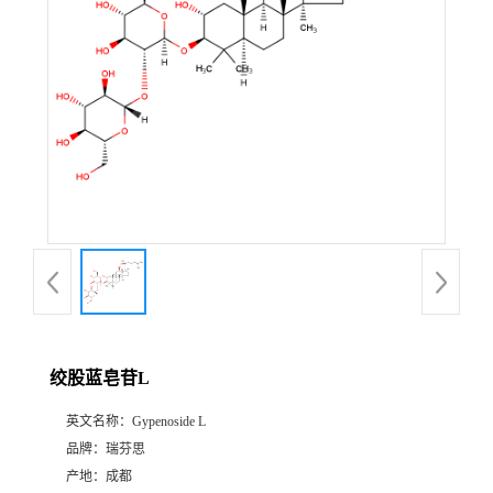
证
书
荣
誉
产
品
展
绞股蓝皂苷L
厅
英文名称：
Gypenoside L
品牌：
瑞芬思
公
产地：
成都