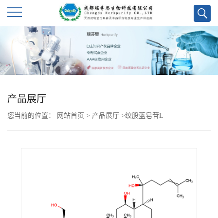
公
司
首
产品展厅
页
您当前的位置：
网站首页
>
产品展厅
>
绞股蓝皂苷L
公
司
介
绍