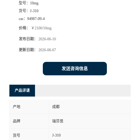
型号：
10mg
司
货号：
J-310
cas：
94987-09-4
动
价格：
￥2100/10mg
发布日期：
2026-06-10
态
更新日期：
2026-08-07
联
发送咨询信息
系
方
产品详请
式
产地
成都
品牌
瑞芬思
J-310
货号