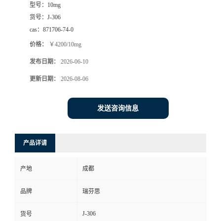
型号：
10mg
司
货号：
J-306
cas：
871706-74-0
动
价格：
￥4200/10mg
发布日期：
2026-06-10
态
更新日期：
2026-08-06
联
发送咨询信息
系
方
产品详请
式
产地
成都
品牌
瑞芬思
J-306
货号