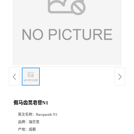
证
书
荣
誉
产
品
展
假马齿苋皂苷N1
厅
英文名称：
Bacopaside N1
品牌：
瑞芬思
公
产地：
成都