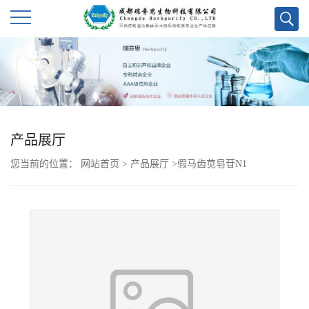
公
司
首
产品展厅
页
您当前的位置：
网站首页
>
产品展厅
>
假马齿苋皂苷N1
公
司
介
绍