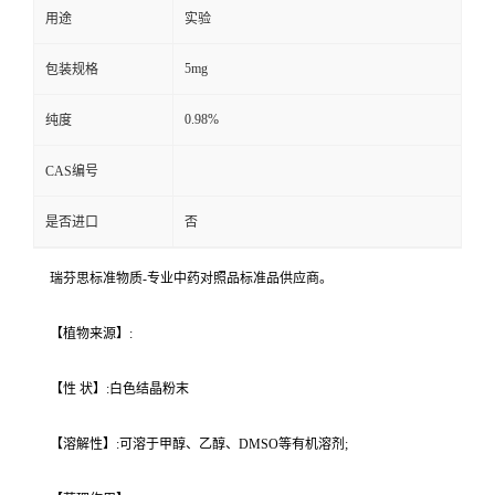
用途
实验
5mg
包装规格
0.98%
纯度
CAS编号
是否进口
否
瑞芬思标准物质-专业中药对照品标准品供应商。
【植物来源】:
【性 状】:白色结晶粉末
【溶解性】:可溶于甲醇、乙醇、DMSO等有机溶剂;