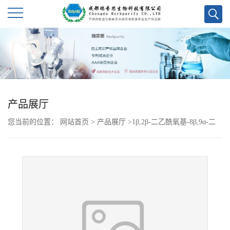
公
司
首
产品展厅
页
您当前的位置：
网站首页
>
产品展厅
>
1β,2β-二乙酰氧基-8β,9α-二
公
(β-呋喃甲酰氧基)-12-异丁酰氧基-4α,6α-二羟基-β-二氢沉香呋喃
司
介
绍