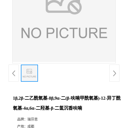
证
书
荣
誉
产
品
展
1β,2β-二乙酰氧基-8β,9α-二(β-呋喃甲酰氧基)-12-异丁酰
氧基-4α,6α-二羟基-β-二氢沉香呋喃
厅
品牌：
瑞芬思
公
产地：
成都