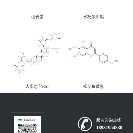
山姜素
水杨酸甲酯
人参皂苷Rb1
柳穿鱼黄素
服务咨询热线
18981954830