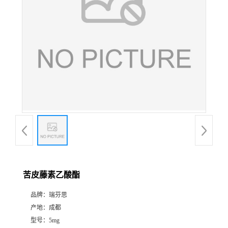
证
书
荣
誉
产
品
展
苦皮藤素乙酸酯
厅
品牌：
瑞芬思
产地：
成都
公
型号：
5mg