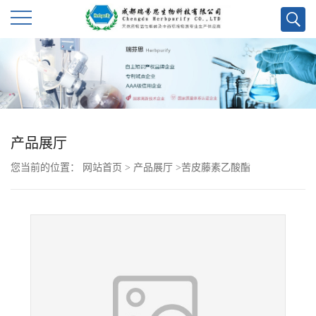
公
司
首
产品展厅
页
您当前的位置：
网站首页
>
产品展厅
>
苦皮藤素乙酸酯
公
司
介
绍