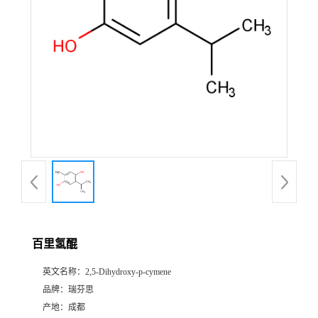
证
书
荣
誉
产
品
展
百里氢醌
厅
英文名称：
2,5-Dihydroxy-p-cymene
品牌：
瑞芬思
公
产地：
成都