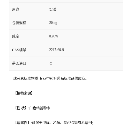
用途
实验
20mg
包装规格
0.98%
纯度
2217-60-9
CAS编号
是否进口
否
瑞芬思标准物质-专业中药对照品标准品供应商。
【植物来源】:
【性 状】:白色结晶粉末
【溶解性】:可溶于甲醇、乙醇、DMSO等有机溶剂;