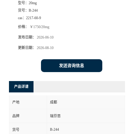
型号：
20mg
司
货号：
B-244
cas：
2217-60-9
动
价格：
￥1750/20mg
发布日期：
2026-06-10
态
更新日期：
2026-08-10
联
发送咨询信息
系
方
产品详请
式
产地
成都
品牌
瑞芬思
B-244
货号