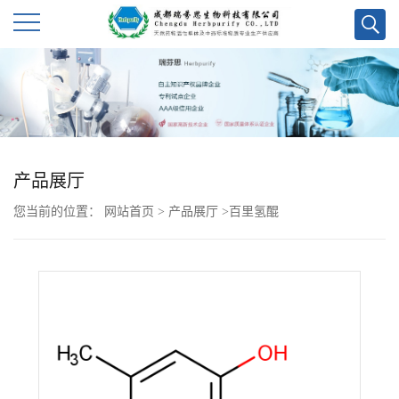
公
司
首
产品展厅
页
您当前的位置：
网站首页
>
产品展厅
>
百里氢醌
公
司
介
绍