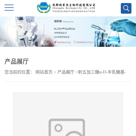
公
司
首
产品展厅
页
您当前的位置：
网站首页
>
产品展厅
>
刺五加三糖α-D-半乳糖基-
公
(1→2)-α-D-吡喃葡萄糖基-(1→2)-β-D-呋喃果糖
司
介
绍