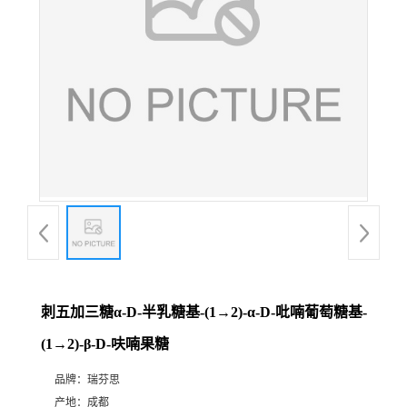
证
书
荣
誉
产
品
展
刺五加三糖α-D-半乳糖基-(1→2)-α-D-吡喃葡萄糖基-
(1→2)-β-D-呋喃果糖
厅
品牌：
瑞芬思
公
产地：
成都