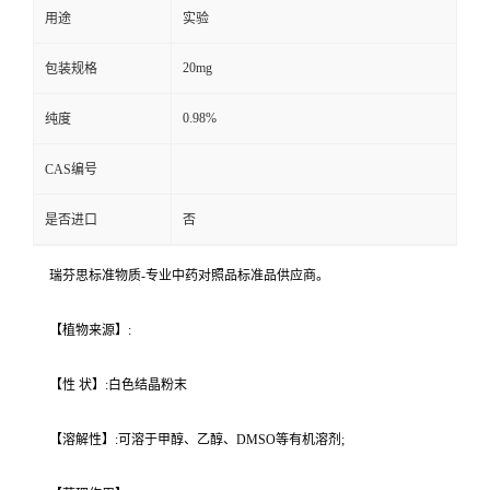
用途
实验
20mg
包装规格
0.98%
纯度
CAS编号
是否进口
否
瑞芬思标准物质-专业中药对照品标准品供应商。
【植物来源】:
【性 状】:白色结晶粉末
【溶解性】:可溶于甲醇、乙醇、DMSO等有机溶剂;