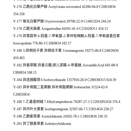
Y-176 乙酰化白藜芦醇 Acetyl-trans-resveratrol 42206-94-0 C20H18O6
354.356
Y-177 氧化白藜芦醇 Oxyresveratrol 29700-22-9 C14H12O4 244.24
Y-178 乙酰天麻素 Acegastrodine 64291-41-4 C21H26O11 454.15
Y-179 异莨菪亭 6-羟基-7-甲氧基-2-苯并吡喃酮;6-羟基-7-甲氧基香豆素
Isoscopoletin 776-86-3 C10H8O4 192.17
Y-180 3-异倒捻子素 异倒捻子素 3-isomangostin 19275-46-8 C24H26O6
410.463
Y-182 异香草酸 异香兰酸;原儿茶酸-4-甲基醚; IsovanillicAcid 645-08-9
C8H8O4 168.15
Y-184 异连翘酯苷A Isoforsythiaside 1357910-26-9 C29H36O15 624.59
Y-185 异补骨脂二氢黄酮 异补骨脂黄酮 Isobavachin 31524-62-6
C20H20O4
Y-186 7-乙基喜树碱 7-Ethylcamptothecin 78287-27-1 C22H20N2O4 376.4
Y-187 异丹叶大黄素 Isorhapontigenin 32507-66-7 C15H14O4 258.27
Y-188 乙酰紫草素 Acetylshikonin 24502-78-1 C18H18O6 330.33
Y-201 异丁酰紫草素 Isobutyrylshikonin