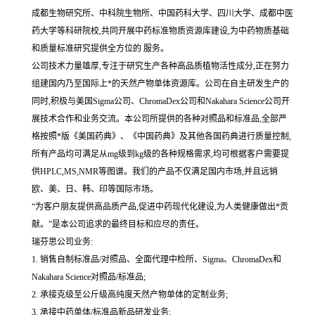
成都生物研究所、中科院生物所、中国药科大学、四川大学、成都中医
药大学等科研院校,共同开展中药标准物质资源库建设,为中药物质基础
和质量标准研究提供全方位的 服务。
公司技术力量雄厚,专注于研究生产各种高品质植物活性成分,正在努力
组建国内乃至国际上*的天然产物单体资源库。公司在自主研发生产的
同时,积极与美国Sigma公司、ChromaDex公司和Nakahara Science公司开
展技术合作和业务交流。本公司所提供的各种对照品和标准品,全部严
格按照*版《美国药典》、《中国药典》及其他各国药典进行质量控制,
所有产品均可满足从mg级到kg级的各种规格需求,均可根据客户需要提
供HPLC,MS,NMR等图谱。我们的产品不仅满足国内市场,并且远销
欧、美、日、韩、印等国际市场。
“为客户朋友提供高品质产品,促进中药现代化建设,为人类健康做出*贡
献。”是本公司追求的最终目标和应尽的责任。
瑞芬思公司业务:
1. 销售自制标准品/对照品、全面代理中检所、Sigma、ChromaDex和
Nakahara Science对照品/标准品;
2. 承接克级至公斤级高纯度天然产物单体的定制业务;
3. 承接中药单体/标准品新品研发业务;