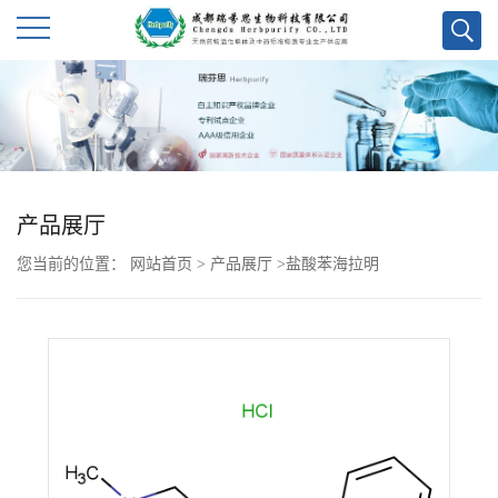
公
司
首
产品展厅
页
您当前的位置：
网站首页
>
产品展厅
>
盐酸苯海拉明
公
司
介
绍