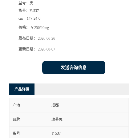
型号：
支
司
货号：
Y-537
cas：
147-24-0
动
价格：
￥250/20mg
发布日期：
2026-06-26
态
更新日期：
2026-08-07
联
发送咨询信息
系
方
产品详请
式
产地
成都
品牌
瑞芬思
Y-537
货号