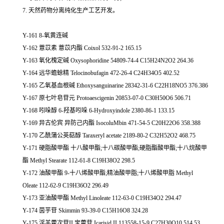
7. 天然药物分离纯化生产工艺开发。
Y-161 8-氧黄连碱
Y-162 薏苡素 薏苡内酯 Coixol 532-91-2 165.15
Y-163 氧化槐定碱 Oxysophoridine 54809-74-4 C15H24N2O2 264.36
Y-164 远华蟾蜍精 Telocinobufagin 472-26-4 C24H34O5 402.52
Y-165 乙氧基血根碱 Ethoxysanguinarine 28342-31-6 C22H18NO5 376.386
Y-167 原七叶皂苷元 Protoaescigenin 20853-07-0 C30H50O6 506.71
Y-168 吲哚醇 6-羟基吲哚 6-Hydroxyindole 2380-86-1 133.15
Y-169 异古伦宾 异防己内酯 IsocoluMbin 471-54-5 C20H22O6 358.388
Y-170 乙酰蒲公英萜醇 Taraxeryl acetate 2189-80-2 C32H52O2 468.75
Y-171 硬脂酸甲酯 十八酸甲酯;十八碳酸甲酯;硬脂酯酸甲酯;十八烷酸甲
酯 Methyl Stearate 112-61-8 C19H38O2 298.5
Y-172 油酸甲酯 9-十八烯酸甲酯;精油酸甲脂;十八烯酸甲脂 Methyl
Oleate 112-62-9 C19H36O2 296.49
Y-173 亚油酸甲酯 Methyl Linoleate 112-63-0 C19H34O2 294.47
Y-174 茵芋苷 Skimmin 93-39-0 C15H16O8 324.28
Y-175 淫羊藿次苷II 宝藿苷 Icarisid II 113558-15-9 C27H30O10 514.53