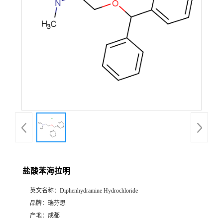
证
书
荣
誉
产
品
展
盐酸苯海拉明
厅
英文名称：
Diphenhydramine Hydrochloride
品牌：
瑞芬思
公
产地：
成都