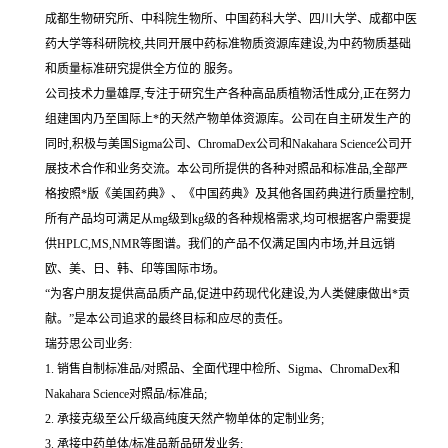
成都生物研究所、中科院生物所、中国药科大学、四川大学、成都中医
药大学等科研院校,共同开展中药标准物质资源库建设,为中药物质基础
和质量标准研究提供全方位的 服务。
公司技术力量雄厚,专注于研究生产各种高品质植物活性成分,正在努力
组建国内乃至国际上*的天然产物单体资源库。公司在自主研发生产的
同时,积极与美国Sigma公司、ChromaDex公司和Nakahara Science公司开
展技术合作和业务交流。本公司所提供的各种对照品和标准品,全部严
格按照*版《美国药典》、《中国药典》及其他各国药典进行质量控制,
所有产品均可满足从mg级到kg级的各种规格需求,均可根据客户需要提
供HPLC,MS,NMR等图谱。我们的产品不仅满足国内市场,并且远销
欧、美、日、韩、印等国际市场。
“为客户朋友提供高品质产品,促进中药现代化建设,为人类健康做出*贡
献。”是本公司追求的最终目标和应尽的责任。
瑞芬思公司业务:
1. 销售自制标准品/对照品、全面代理中检所、Sigma、ChromaDex和
Nakahara Science对照品/标准品;
2. 承接克级至公斤级高纯度天然产物单体的定制业务;
3. 承接中药单体/标准品新品研发业务;