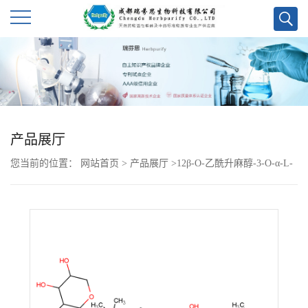
公
司
首
产品展厅
页
您当前的位置：
网站首页
>
产品展厅
>
12β-O-乙酰升麻醇-3-O-α-L-
公
吡喃阿拉伯糖苷
司
介
绍