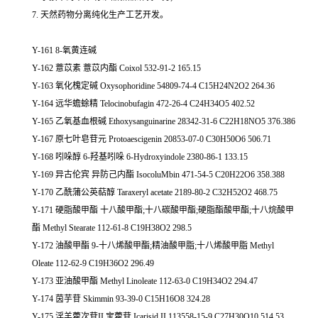
7. 天然药物分离纯化生产工艺开发。
Y-161 8-氧黄连碱
Y-162 薏苡素 薏苡内酯 Coixol 532-91-2 165.15
Y-163 氧化槐定碱 Oxysophoridine 54809-74-4 C15H24N2O2 264.36
Y-164 远华蟾蜍精 Telocinobufagin 472-26-4 C24H34O5 402.52
Y-165 乙氧基血根碱 Ethoxysanguinarine 28342-31-6 C22H18NO5 376.386
Y-167 原七叶皂苷元 Protoaescigenin 20853-07-0 C30H50O6 506.71
Y-168 吲哚醇 6-羟基吲哚 6-Hydroxyindole 2380-86-1 133.15
Y-169 异古伦宾 异防己内酯 IsocoluMbin 471-54-5 C20H22O6 358.388
Y-170 乙酰蒲公英萜醇 Taraxeryl acetate 2189-80-2 C32H52O2 468.75
Y-171 硬脂酸甲酯 十八酸甲酯;十八碳酸甲酯;硬脂酯酸甲酯;十八烷酸甲
酯 Methyl Stearate 112-61-8 C19H38O2 298.5
Y-172 油酸甲酯 9-十八烯酸甲酯;精油酸甲脂;十八烯酸甲脂 Methyl
Oleate 112-62-9 C19H36O2 296.49
Y-173 亚油酸甲酯 Methyl Linoleate 112-63-0 C19H34O2 294.47
Y-174 茵芋苷 Skimmin 93-39-0 C15H16O8 324.28
Y-175 淫羊藿次苷II 宝藿苷 Icarisid II 113558-15-9 C27H30O10 514.53