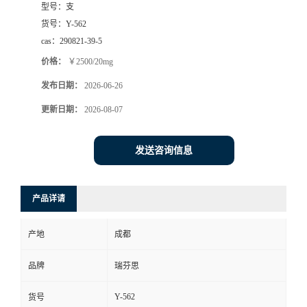
型号：
支
司
货号：
Y-562
cas：
290821-39-5
动
价格：
￥2500/20mg
发布日期：
2026-06-26
态
更新日期：
2026-08-07
联
发送咨询信息
系
方
产品详请
式
产地
成都
品牌
瑞芬思
Y-562
货号