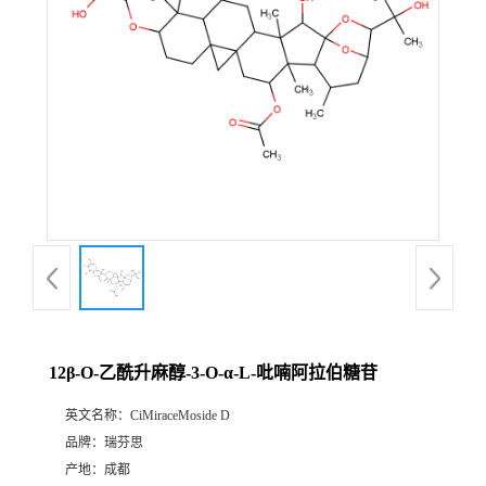
证
书
荣
誉
产
品
展
12β-O-乙酰升麻醇-3-O-α-L-吡喃阿拉伯糖苷
厅
英文名称：
CiMiraceMoside D
品牌：
瑞芬思
公
产地：
成都