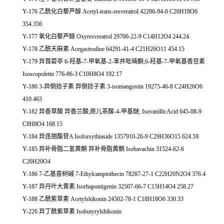
Y-176 乙酰化白藜芦醇 Acetyl-trans-resveratrol 42206-94-0 C20H18O6
354.356
Y-177 氧化白藜芦醇 Oxyresveratrol 29700-22-9 C14H12O4 244.24
Y-178 乙酰天麻素 Acegastrodine 64291-41-4 C21H26O11 454.15
Y-179 异莨菪亭 6-羟基-7-甲氧基-2-苯并吡喃酮;6-羟基-7-甲氧基香豆素
Isoscopoletin 776-86-3 C10H8O4 192.17
Y-180 3-异倒捻子素 异倒捻子素 3-isomangostin 19275-46-8 C24H26O6
410.463
Y-182 异香草酸 异香兰酸;原儿茶酸-4-甲基醚; IsovanillicAcid 645-08-9
C8H8O4 168.15
Y-184 异连翘酯苷A Isoforsythiaside 1357910-26-9 C29H36O15 624.59
Y-185 异补骨脂二氢黄酮 异补骨脂黄酮 Isobavachin 31524-62-6
C20H20O4
Y-186 7-乙基喜树碱 7-Ethylcamptothecin 78287-27-1 C22H20N2O4 376.4
Y-187 异丹叶大黄素 Isorhapontigenin 32507-66-7 C15H14O4 258.27
Y-188 乙酰紫草素 Acetylshikonin 24502-78-1 C18H18O6 330.33
Y-226 异丁酰紫草素 Isobutyrylshikonin