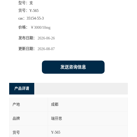
型号：
支
司
货号：
Y-565
cas：
35154-55-3
动
价格：
￥3000/10mg
发布日期：
2026-06-26
态
更新日期：
2026-08-07
联
发送咨询信息
系
方
产品详请
式
产地
成都
品牌
瑞芬思
Y-565
货号