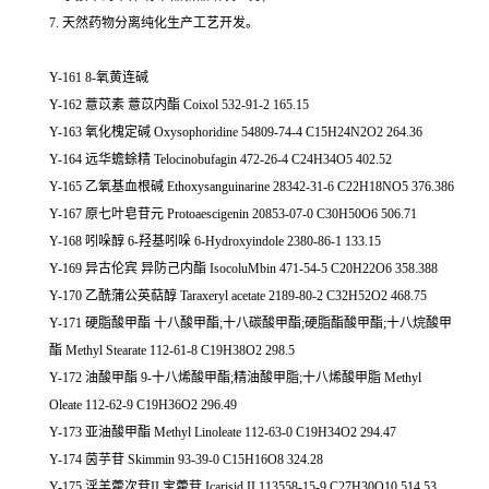
7. 天然药物分离纯化生产工艺开发。
Y-161 8-氧黄连碱
Y-162 薏苡素 薏苡内酯 Coixol 532-91-2 165.15
Y-163 氧化槐定碱 Oxysophoridine 54809-74-4 C15H24N2O2 264.36
Y-164 远华蟾蜍精 Telocinobufagin 472-26-4 C24H34O5 402.52
Y-165 乙氧基血根碱 Ethoxysanguinarine 28342-31-6 C22H18NO5 376.386
Y-167 原七叶皂苷元 Protoaescigenin 20853-07-0 C30H50O6 506.71
Y-168 吲哚醇 6-羟基吲哚 6-Hydroxyindole 2380-86-1 133.15
Y-169 异古伦宾 异防己内酯 IsocoluMbin 471-54-5 C20H22O6 358.388
Y-170 乙酰蒲公英萜醇 Taraxeryl acetate 2189-80-2 C32H52O2 468.75
Y-171 硬脂酸甲酯 十八酸甲酯;十八碳酸甲酯;硬脂酯酸甲酯;十八烷酸甲
酯 Methyl Stearate 112-61-8 C19H38O2 298.5
Y-172 油酸甲酯 9-十八烯酸甲酯;精油酸甲脂;十八烯酸甲脂 Methyl
Oleate 112-62-9 C19H36O2 296.49
Y-173 亚油酸甲酯 Methyl Linoleate 112-63-0 C19H34O2 294.47
Y-174 茵芋苷 Skimmin 93-39-0 C15H16O8 324.28
Y-175 淫羊藿次苷II 宝藿苷 Icarisid II 113558-15-9 C27H30O10 514.53