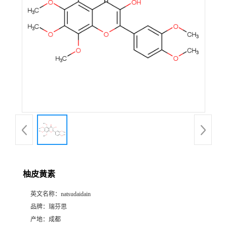
证
书
荣
誉
产
品
展
柚皮黄素
厅
英文名称：
natsudaidain
品牌：
瑞芬思
公
产地：
成都