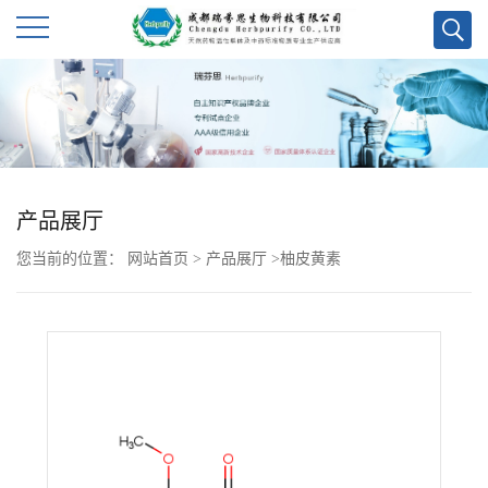
公
司
首
产品展厅
页
您当前的位置：
网站首页
>
产品展厅
>
柚皮黄素
公
司
介
绍