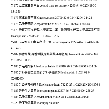
Y-176 乙酰化白藜芦醇 Acetyl-trans-resveratrol 42206-94-0 C20H18O6
354.356
Y-177 氧化白藜芦醇 Oxyresveratrol 29700-22-9 C14H12O4 244.24
Y-178 乙酰天麻素 Acegastrodine 64291-41-4 C21H26O11 454.15
Y-179 异莨菪亭 6-羟基-7-甲氧基-2-苯并吡喃酮;6-羟基-7-甲氧基香豆素
Isoscopoletin 776-86-3 C10H8O4 192.17
Y-180 3-异倒捻子素 异倒捻子素 3-isomangostin 19275-46-8 C24H26O6
410.463
Y-182 异香草酸 异香兰酸;原儿茶酸-4-甲基醚; IsovanillicAcid 645-08-9
C8H8O4 168.15
Y-184 异连翘酯苷A Isoforsythiaside 1357910-26-9 C29H36O15 624.59
Y-185 异补骨脂二氢黄酮 异补骨脂黄酮 Isobavachin 31524-62-6
C20H20O4
Y-186 7-乙基喜树碱 7-Ethylcamptothecin 78287-27-1 C22H20N2O4 376.4
Y-187 异丹叶大黄素 Isorhapontigenin 32507-66-7 C15H14O4 258.27
Y-188 乙酰紫草素 Acetylshikonin 24502-78-1 C18H18O6 330.33
Y-229 异丁酰紫草素 Isobutyrylshikonin