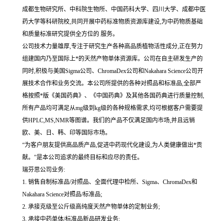
成都生物研究所、中科院生物所、中国药科大学、四川大学、成都中医
药大学等科研院校,共同开展中药标准物质资源库建设,为中药物质基础
和质量标准研究提供全方位的 服务。
公司技术力量雄厚,专注于研究生产各种高品质植物活性成分,正在努力
组建国内乃至国际上*的天然产物单体资源库。公司在自主研发生产的
同时,积极与美国Sigma公司、ChromaDex公司和Nakahara Science公司开
展技术合作和业务交流。本公司所提供的各种对照品和标准品,全部严
格按照*版《美国药典》、《中国药典》及其他各国药典进行质量控制,
所有产品均可满足从mg级到kg级的各种规格需求,均可根据客户需要提
供HPLC,MS,NMR等图谱。我们的产品不仅满足国内市场,并且远销
欧、美、日、韩、印等国际市场。
“为客户朋友提供高品质产品,促进中药现代化建设,为人类健康做出*贡
献。”是本公司追求的最终目标和应尽的责任。
瑞芬思公司业务:
1. 销售自制标准品/对照品、全面代理中检所、Sigma、ChromaDex和
Nakahara Science对照品/标准品;
2. 承接克级至公斤级高纯度天然产物单体的定制业务;
3. 承接中药单体/标准品新品研发业务;