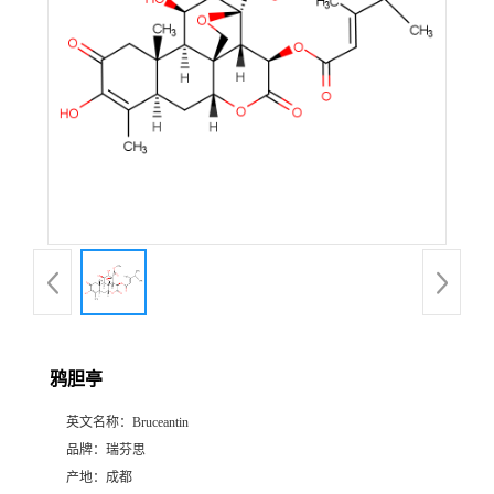
证
书
荣
誉
产
品
展
鸦胆亭
厅
英文名称：
Bruceantin
品牌：
瑞芬思
公
产地：
成都