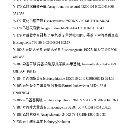
Y-176 乙酰化白藜芦醇 Acetyl-trans-resveratrol 42206-94-0 C20H18O6
354.356
Y-177 氧化白藜芦醇 Oxyresveratrol 29700-22-9 C14H12O4 244.24
Y-178 乙酰天麻素 Acegastrodine 64291-41-4 C21H26O11 454.15
Y-179 异莨菪亭 6-羟基-7-甲氧基-2-苯并吡喃酮;6-羟基-7-甲氧基香豆素
Isoscopoletin 776-86-3 C10H8O4 192.17
Y-180 3-异倒捻子素 异倒捻子素 3-isomangostin 19275-46-8 C24H26O6
410.463
Y-182 异香草酸 异香兰酸;原儿茶酸-4-甲基醚; IsovanillicAcid 645-08-9
C8H8O4 168.15
Y-184 异连翘酯苷A Isoforsythiaside 1357910-26-9 C29H36O15 624.59
Y-185 异补骨脂二氢黄酮 异补骨脂黄酮 Isobavachin 31524-62-6
C20H20O4
Y-186 7-乙基喜树碱 7-Ethylcamptothecin 78287-27-1 C22H20N2O4 376.4
Y-187 异丹叶大黄素 Isorhapontigenin 32507-66-7 C15H14O4 258.27
Y-188 乙酰紫草素 Acetylshikonin 24502-78-1 C18H18O6 330.33
Y-236 异丁酰紫草素 Isobutyrylshikonin