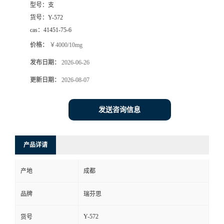
型号：
支
司
货号：
Y-572
cas：
41451-75-6
动
价格：
￥4000/10mg
发布日期：
2026-06-26
态
更新日期：
2026-08-07
联
发送咨询信息
系
方
产品详请
式
产地
成都
品牌
瑞芬思
Y-572
货号