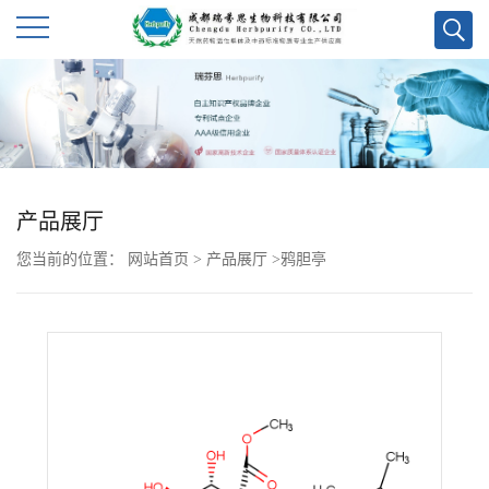
公
司
首
产品展厅
页
您当前的位置：
网站首页
>
产品展厅
>
鸦胆亭
公
司
介
绍