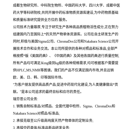
成都生物研究所、中科院生物所、中国药科大学、四川大学、成都中医
药大学等科研院校,共同开展中药标准物质资源库建设,为中药物质基础
和质量标准研究提供全方位的 服务。
公司技术力量雄厚,专注于研究生产各种高品质植物活性成分,正在努力
组建国内乃至国际上*的天然产物单体资源库。公司在自主研发生产的
同时,积极与美国Sigma公司、ChromaDex公司和Nakahara Science公司开
展技术合作和业务交流。本公司所提供的各种对照品和标准品,全部严
格按照*版《美国药典》、《中国药典》及其他各国药典进行质量控制,
所有产品均可满足从mg级到kg级的各种规格需求,均可根据客户需要提
供HPLC,MS,NMR等图谱。我们的产品不仅满足国内市场,并且远销
欧、美、日、韩、印等国际市场。
“为客户朋友提供高品质产品,促进中药现代化建设,为人类健康做出*贡
献。”是本公司追求的最终目标和应尽的责任。
瑞芬思公司业务:
1. 销售自制标准品/对照品、全面代理中检所、Sigma、ChromaDex和
Nakahara Science对照品/标准品;
2. 承接克级至公斤级高纯度天然产物单体的定制业务;
3. 承接中药单体/标准品新品研发业务;