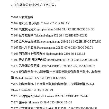
7. 天然药物分离纯化生产工艺开发。
Y-161 8-氧黄连碱
Y-162 薏苡素 薏苡内酯 Coixol 532-91-2 165.15
Y-163 氧化槐定碱 Oxysophoridine 54809-74-4 C15H24N2O2 264.36
Y-164 远华蟾蜍精 Telocinobufagin 472-26-4 C24H34O5 402.52
Y-165 乙氧基血根碱 Ethoxysanguinarine 28342-31-6 C22H18NO5 376.386
Y-167 原七叶皂苷元 Protoaescigenin 20853-07-0 C30H50O6 506.71
Y-168 吲哚醇 6-羟基吲哚 6-Hydroxyindole 2380-86-1 133.15
Y-169 异古伦宾 异防己内酯 IsocoluMbin 471-54-5 C20H22O6 358.388
Y-170 乙酰蒲公英萜醇 Taraxeryl acetate 2189-80-2 C32H52O2 468.75
Y-171 硬脂酸甲酯 十八酸甲酯;十八碳酸甲酯;硬脂酯酸甲酯;十八烷酸甲
酯 Methyl Stearate 112-61-8 C19H38O2 298.5
Y-172 油酸甲酯 9-十八烯酸甲酯;精油酸甲脂;十八烯酸甲脂 Methyl
Oleate 112-62-9 C19H36O2 296.49
Y-173 亚油酸甲酯 Methyl Linoleate 112-63-0 C19H34O2 294.47
Y-174 茵芋苷 Skimmin 93-39-0 C15H16O8 324.28
Y-175 淫羊藿次苷II 宝藿苷 Icarisid II 113558-15-9 C27H30O10 514.53