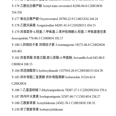
Y-176 乙酰化白藜芦醇 Acetyl-trans-resveratrol 42206-94-0 C20H18O6
354.356
Y-177 氧化白藜芦醇 Oxyresveratrol 29700-22-9 C14H12O4 244.24
Y-178 乙酰天麻素 Acegastrodine 64291-41-4 C21H26O11 454.15
Y-179 异莨菪亭 6-羟基-7-甲氧基-2-苯并吡喃酮;6-羟基-7-甲氧基香豆素
Isoscopoletin 776-86-3 C10H8O4 192.17
Y-180 3-异倒捻子素 异倒捻子素 3-isomangostin 19275-46-8 C24H26O6
410.463
Y-182 异香草酸 异香兰酸;原儿茶酸-4-甲基醚; IsovanillicAcid 645-08-9
C8H8O4 168.15
Y-184 异连翘酯苷A Isoforsythiaside 1357910-26-9 C29H36O15 624.59
Y-185 异补骨脂二氢黄酮 异补骨脂黄酮 Isobavachin 31524-62-6
C20H20O4
Y-186 7-乙基喜树碱 7-Ethylcamptothecin 78287-27-1 C22H20N2O4 376.4
Y-187 异丹叶大黄素 Isorhapontigenin 32507-66-7 C15H14O4 258.27
Y-188 乙酰紫草素 Acetylshikonin 24502-78-1 C18H18O6 330.33
Y-239 异丁酰紫草素 Isobutyrylshikonin