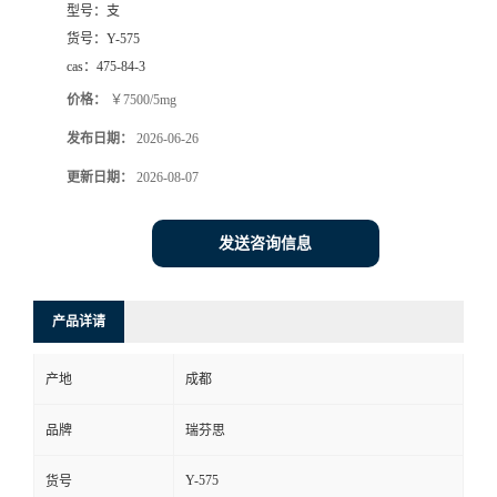
型号：
支
司
货号：
Y-575
cas：
475-84-3
动
价格：
￥7500/5mg
发布日期：
2026-06-26
态
更新日期：
2026-08-07
联
发送咨询信息
系
方
产品详请
式
产地
成都
品牌
瑞芬思
Y-575
货号