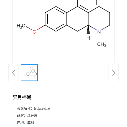
证
书
荣
誉
产
品
展
异月桂碱
厅
英文名称：
Isolaureline
品牌：
瑞芬思
公
产地：
成都