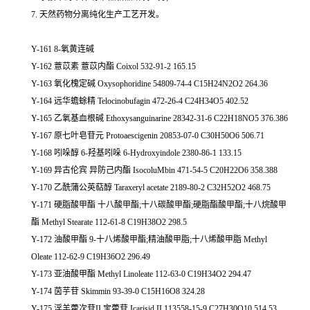
7. 天然药物分离纯化生产工艺开发。
Y-161 8-氧黄连碱
Y-162 薏苡素 薏苡内酯 Coixol 532-91-2 165.15
Y-163 氧化槐定碱 Oxysophoridine 54809-74-4 C15H24N2O2 264.36
Y-164 远华蟾蜍精 Telocinobufagin 472-26-4 C24H34O5 402.52
Y-165 乙氧基血根碱 Ethoxysanguinarine 28342-31-6 C22H18NO5 376.386
Y-167 原七叶皂苷元 Protoaescigenin 20853-07-0 C30H50O6 506.71
Y-168 吲哚醇 6-羟基吲哚 6-Hydroxyindole 2380-86-1 133.15
Y-169 异古伦宾 异防己内酯 IsocoluMbin 471-54-5 C20H22O6 358.388
Y-170 乙酰蒲公英萜醇 Taraxeryl acetate 2189-80-2 C32H52O2 468.75
Y-171 硬脂酸甲酯 十八酸甲酯;十八碳酸甲酯;硬脂酯酸甲酯;十八烷酸甲
酯 Methyl Stearate 112-61-8 C19H38O2 298.5
Y-172 油酸甲酯 9-十八烯酸甲酯;精油酸甲脂;十八烯酸甲脂 Methyl
Oleate 112-62-9 C19H36O2 296.49
Y-173 亚油酸甲酯 Methyl Linoleate 112-63-0 C19H34O2 294.47
Y-174 茵芋苷 Skimmin 93-39-0 C15H16O8 324.28
Y-175 淫羊藿次苷II 宝藿苷 Icarisid II 113558-15-9 C27H30O10 514.53