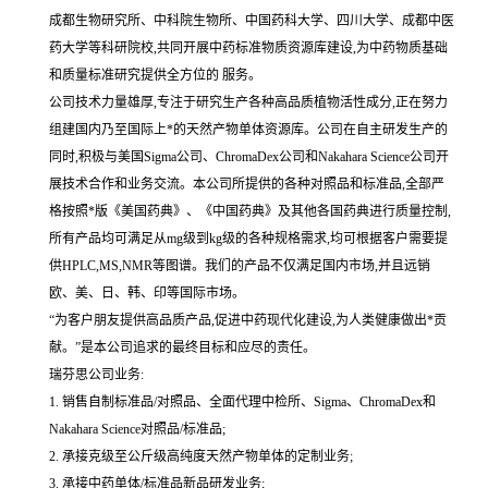
成都生物研究所、中科院生物所、中国药科大学、四川大学、成都中医
药大学等科研院校,共同开展中药标准物质资源库建设,为中药物质基础
和质量标准研究提供全方位的 服务。
公司技术力量雄厚,专注于研究生产各种高品质植物活性成分,正在努力
组建国内乃至国际上*的天然产物单体资源库。公司在自主研发生产的
同时,积极与美国Sigma公司、ChromaDex公司和Nakahara Science公司开
展技术合作和业务交流。本公司所提供的各种对照品和标准品,全部严
格按照*版《美国药典》、《中国药典》及其他各国药典进行质量控制,
所有产品均可满足从mg级到kg级的各种规格需求,均可根据客户需要提
供HPLC,MS,NMR等图谱。我们的产品不仅满足国内市场,并且远销
欧、美、日、韩、印等国际市场。
“为客户朋友提供高品质产品,促进中药现代化建设,为人类健康做出*贡
献。”是本公司追求的最终目标和应尽的责任。
瑞芬思公司业务:
1. 销售自制标准品/对照品、全面代理中检所、Sigma、ChromaDex和
Nakahara Science对照品/标准品;
2. 承接克级至公斤级高纯度天然产物单体的定制业务;
3. 承接中药单体/标准品新品研发业务;