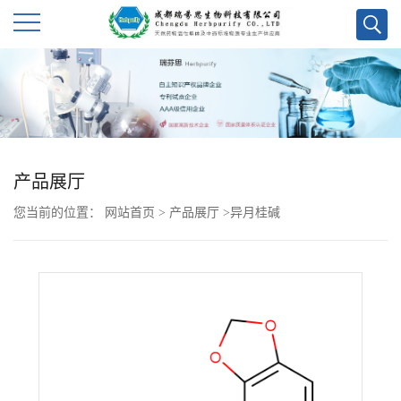
公
司
首
产品展厅
页
您当前的位置：
网站首页
>
产品展厅
>
异月桂碱
公
司
介
绍