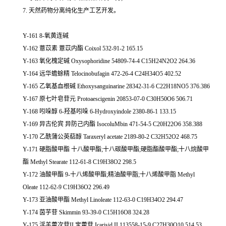
7. 天然药物分离纯化生产工艺开发。
Y-161 8-氧黄连碱
Y-162 薏苡素 薏苡内酯 Coixol 532-91-2 165.15
Y-163 氧化槐定碱 Oxysophoridine 54809-74-4 C15H24N2O2 264.36
Y-164 远华蟾蜍精 Telocinobufagin 472-26-4 C24H34O5 402.52
Y-165 乙氧基血根碱 Ethoxysanguinarine 28342-31-6 C22H18NO5 376.386
Y-167 原七叶皂苷元 Protoaescigenin 20853-07-0 C30H50O6 506.71
Y-168 吲哚醇 6-羟基吲哚 6-Hydroxyindole 2380-86-1 133.15
Y-169 异古伦宾 异防己内酯 IsocoluMbin 471-54-5 C20H22O6 358.388
Y-170 乙酰蒲公英萜醇 Taraxeryl acetate 2189-80-2 C32H52O2 468.75
Y-171 硬脂酸甲酯 十八酸甲酯;十八碳酸甲酯;硬脂酯酸甲酯;十八烷酸甲
酯 Methyl Stearate 112-61-8 C19H38O2 298.5
Y-172 油酸甲酯 9-十八烯酸甲酯;精油酸甲脂;十八烯酸甲脂 Methyl
Oleate 112-62-9 C19H36O2 296.49
Y-173 亚油酸甲酯 Methyl Linoleate 112-63-0 C19H34O2 294.47
Y-174 茵芋苷 Skimmin 93-39-0 C15H16O8 324.28
Y-175 淫羊藿次苷II 宝藿苷 Icarisid II 113558-15-9 C27H30O10 514.53