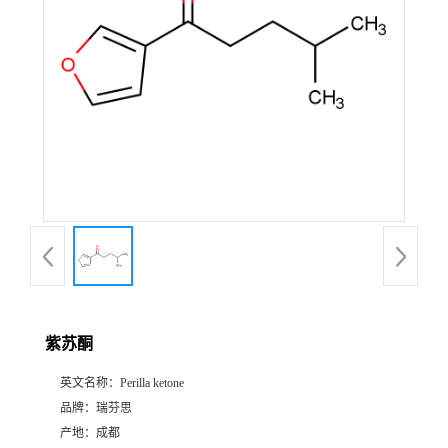
证
书
荣
誉
产
品
展
紫苏酮
厅
英文名称：
Perilla ketone
品牌：
瑞芬思
公
产地：
成都