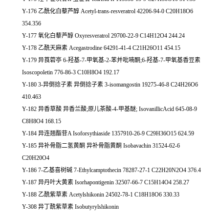
Y-176 乙酰化白藜芦醇 Acetyl-trans-resveratrol 42206-94-0 C20H18O6
354.356
Y-177 氧化白藜芦醇 Oxyresveratrol 29700-22-9 C14H12O4 244.24
Y-178 乙酰天麻素 Acegastrodine 64291-41-4 C21H26O11 454.15
Y-179 异莨菪亭 6-羟基-7-甲氧基-2-苯并吡喃酮;6-羟基-7-甲氧基香豆素
Isoscopoletin 776-86-3 C10H8O4 192.17
Y-180 3-异倒捻子素 异倒捻子素 3-isomangostin 19275-46-8 C24H26O6
410.463
Y-182 异香草酸 异香兰酸;原儿茶酸-4-甲基醚; IsovanillicAcid 645-08-9
C8H8O4 168.15
Y-184 异连翘酯苷A Isoforsythiaside 1357910-26-9 C29H36O15 624.59
Y-185 异补骨脂二氢黄酮 异补骨脂黄酮 Isobavachin 31524-62-6
C20H20O4
Y-186 7-乙基喜树碱 7-Ethylcamptothecin 78287-27-1 C22H20N2O4 376.4
Y-187 异丹叶大黄素 Isorhapontigenin 32507-66-7 C15H14O4 258.27
Y-188 乙酰紫草素 Acetylshikonin 24502-78-1 C18H18O6 330.33
Y-308 异丁酰紫草素 Isobutyrylshikonin