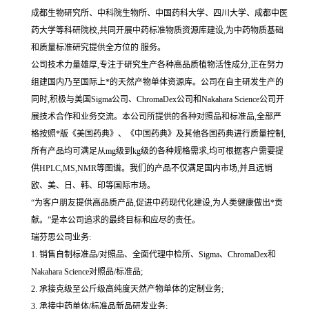
成都生物研究所、中科院生物所、中国药科大学、四川大学、成都中医
药大学等科研院校,共同开展中药标准物质资源库建设,为中药物质基础
和质量标准研究提供全方位的 服务。
公司技术力量雄厚,专注于研究生产各种高品质植物活性成分,正在努力
组建国内乃至国际上*的天然产物单体资源库。公司在自主研发生产的
同时,积极与美国Sigma公司、ChromaDex公司和Nakahara Science公司开
展技术合作和业务交流。本公司所提供的各种对照品和标准品,全部严
格按照*版《美国药典》、《中国药典》及其他各国药典进行质量控制,
所有产品均可满足从mg级到kg级的各种规格需求,均可根据客户需要提
供HPLC,MS,NMR等图谱。我们的产品不仅满足国内市场,并且远销
欧、美、日、韩、印等国际市场。
“为客户朋友提供高品质产品,促进中药现代化建设,为人类健康做出*贡
献。”是本公司追求的最终目标和应尽的责任。
瑞芬思公司业务:
1. 销售自制标准品/对照品、全面代理中检所、Sigma、ChromaDex和
Nakahara Science对照品/标准品;
2. 承接克级至公斤级高纯度天然产物单体的定制业务;
3. 承接中药单体/标准品新品研发业务;