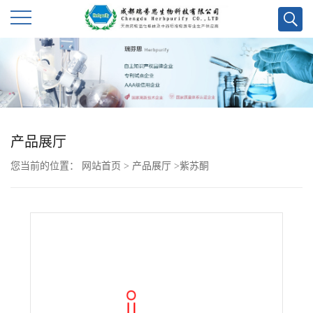
公
司
首
产品展厅
页
您当前的位置：
网站首页
>
产品展厅
>
紫苏酮
公
司
介
绍