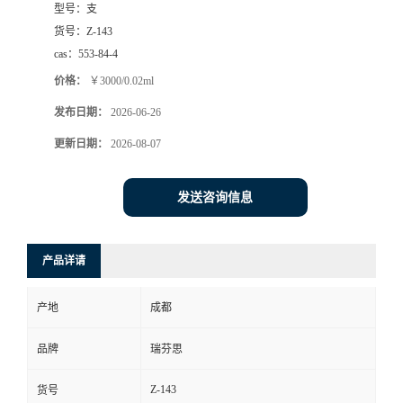
型号：
支
司
货号：
Z-143
cas：
553-84-4
动
价格：
￥3000/0.02ml
发布日期：
2026-06-26
态
更新日期：
2026-08-07
联
发送咨询信息
系
方
产品详请
式
产地
成都
品牌
瑞芬思
Z-143
货号