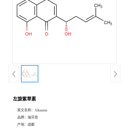
证
书
荣
誉
产
品
展
左旋紫草素
厅
英文名称：
Alkannin
品牌：
瑞芬思
公
产地：
成都