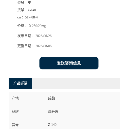
型号：
支
司
货号：
Z-140
cas：
517-88-4
动
价格：
￥250/20mg
发布日期：
2026-06-26
态
更新日期：
2026-08-06
联
发送咨询信息
系
方
产品详请
式
产地
成都
品牌
瑞芬思
Z-140
货号