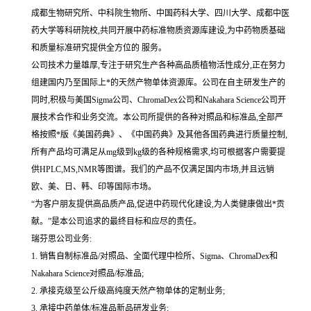
成都生物研究所、中科院生物所、中国药科大学、四川大学、成都中医
药大学等科研院校,共同开展中药标准物质资源库建设,为中药物质基础
和质量标准研究提供全方位的 服务。
公司技术力量雄厚,专注于研究生产各种高品质植物活性成分,正在努力
组建国内乃至国际上*的天然产物单体资源库。公司在自主研发生产的
同时,积极与美国Sigma公司、ChromaDex公司和Nakahara Science公司开
展技术合作和业务交流。本公司所提供的各种对照品和标准品,全部严
格按照*版《美国药典》、《中国药典》及其他各国药典进行质量控制,
所有产品均可满足从mg级到kg级的各种规格需求,均可根据客户需要提
供HPLC,MS,NMR等图谱。我们的产品不仅满足国内市场,并且远销
欧、美、日、韩、印等国际市场。
“为客户朋友提供高品质产品,促进中药现代化建设,为人类健康做出*贡
献。”是本公司追求的最终目标和应尽的责任。
瑞芬思公司业务:
1. 销售自制标准品/对照品、全面代理中检所、Sigma、ChromaDex和
Nakahara Science对照品/标准品;
2. 承接克级至公斤级高纯度天然产物单体的定制业务;
3. 承接中药单体/标准品新品研发业务;