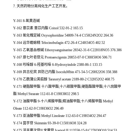
7. 天然药物分离纯化生产工艺开发。
Y-161 8-氧黄连碱
Y-162 薏苡素 薏苡内酯 Coixol 532-91-2 165.15
Y-163 氧化槐定碱 Oxysophoridine 54809-74-4 C15H24N2O2 264.36
Y-164 远华蟾蜍精 Telocinobufagin 472-26-4 C24H34O5 402.52
Y-165 乙氧基血根碱 Ethoxysanguinarine 28342-31-6 C22H18NO5 376.386
Y-167 原七叶皂苷元 Protoaescigenin 20853-07-0 C30H50O6 506.71
Y-168 吲哚醇 6-羟基吲哚 6-Hydroxyindole 2380-86-1 133.15
Y-169 异古伦宾 异防己内酯 IsocoluMbin 471-54-5 C20H22O6 358.388
Y-170 乙酰蒲公英萜醇 Taraxeryl acetate 2189-80-2 C32H52O2 468.75
Y-171 硬脂酸甲酯 十八酸甲酯;十八碳酸甲酯;硬脂酯酸甲酯;十八烷酸甲
酯 Methyl Stearate 112-61-8 C19H38O2 298.5
Y-172 油酸甲酯 9-十八烯酸甲酯;精油酸甲脂;十八烯酸甲脂 Methyl
Oleate 112-62-9 C19H36O2 296.49
Y-173 亚油酸甲酯 Methyl Linoleate 112-63-0 C19H34O2 294.47
Y-174 茵芋苷 Skimmin 93-39-0 C15H16O8 324.28
Y-175 淫羊藿次苷II 宝藿苷 Icarisid II 113558-15-9 C27H30O10 514.53