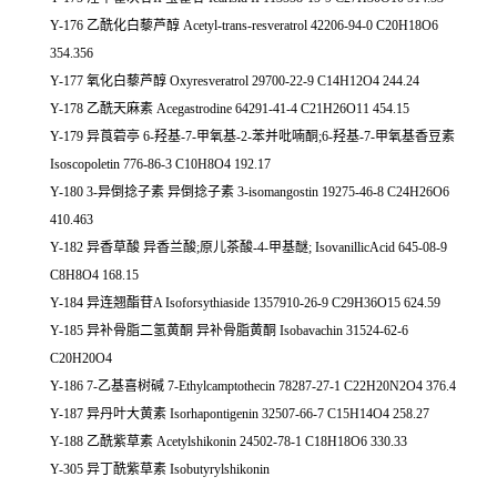
Y-176 乙酰化白藜芦醇 Acetyl-trans-resveratrol 42206-94-0 C20H18O6
354.356
Y-177 氧化白藜芦醇 Oxyresveratrol 29700-22-9 C14H12O4 244.24
Y-178 乙酰天麻素 Acegastrodine 64291-41-4 C21H26O11 454.15
Y-179 异莨菪亭 6-羟基-7-甲氧基-2-苯并吡喃酮;6-羟基-7-甲氧基香豆素
Isoscopoletin 776-86-3 C10H8O4 192.17
Y-180 3-异倒捻子素 异倒捻子素 3-isomangostin 19275-46-8 C24H26O6
410.463
Y-182 异香草酸 异香兰酸;原儿茶酸-4-甲基醚; IsovanillicAcid 645-08-9
C8H8O4 168.15
Y-184 异连翘酯苷A Isoforsythiaside 1357910-26-9 C29H36O15 624.59
Y-185 异补骨脂二氢黄酮 异补骨脂黄酮 Isobavachin 31524-62-6
C20H20O4
Y-186 7-乙基喜树碱 7-Ethylcamptothecin 78287-27-1 C22H20N2O4 376.4
Y-187 异丹叶大黄素 Isorhapontigenin 32507-66-7 C15H14O4 258.27
Y-188 乙酰紫草素 Acetylshikonin 24502-78-1 C18H18O6 330.33
Y-305 异丁酰紫草素 Isobutyrylshikonin