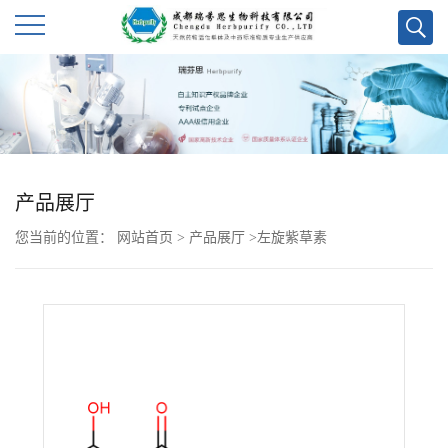
公
司
首
产品展厅
页
您当前的位置：
网站首页
>
产品展厅
>
左旋紫草素
公
司
介
绍