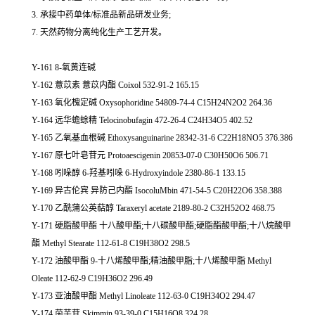
3. 承接中药单体/标准品新品研发业务;
7. 天然药物分离纯化生产工艺开发。
Y-161 8-氧黄连碱
Y-162 薏苡素 薏苡内酯 Coixol 532-91-2 165.15
Y-163 氧化槐定碱 Oxysophoridine 54809-74-4 C15H24N2O2 264.36
Y-164 远华蟾蜍精 Telocinobufagin 472-26-4 C24H34O5 402.52
Y-165 乙氧基血根碱 Ethoxysanguinarine 28342-31-6 C22H18NO5 376.386
Y-167 原七叶皂苷元 Protoaescigenin 20853-07-0 C30H50O6 506.71
Y-168 吲哚醇 6-羟基吲哚 6-Hydroxyindole 2380-86-1 133.15
Y-169 异古伦宾 异防己内酯 IsocoluMbin 471-54-5 C20H22O6 358.388
Y-170 乙酰蒲公英萜醇 Taraxeryl acetate 2189-80-2 C32H52O2 468.75
Y-171 硬脂酸甲酯 十八酸甲酯;十八碳酸甲酯;硬脂酯酸甲酯;十八烷酸甲
酯 Methyl Stearate 112-61-8 C19H38O2 298.5
Y-172 油酸甲酯 9-十八烯酸甲酯;精油酸甲脂;十八烯酸甲脂 Methyl
Oleate 112-62-9 C19H36O2 296.49
Y-173 亚油酸甲酯 Methyl Linoleate 112-63-0 C19H34O2 294.47
Y-174 茵芋苷 Skimmin 93-39-0 C15H16O8 324.28