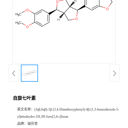
证
书
荣
誉
产
品
展
自旋七叶素
厅
英文名称：
(3aβ,6aβ)-1β-(3,4-Dimethoxyphenyl)-4β-(1,3-benzodioxole-5-
yl)tetrahydro-1H,3H-furo[3,4-c]furan
公
品牌：
瑞芬思