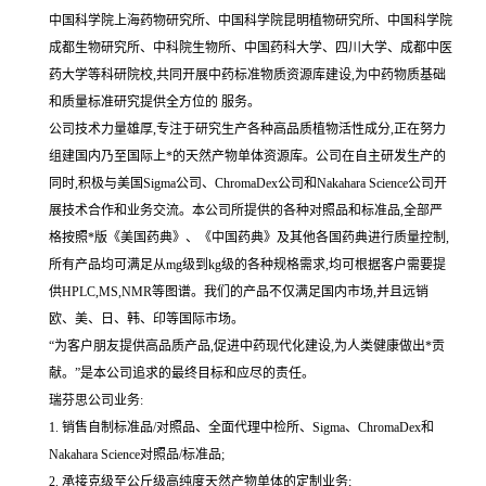
中国科学院上海药物研究所、中国科学院昆明植物研究所、中国科学院
成都生物研究所、中科院生物所、中国药科大学、四川大学、成都中医
药大学等科研院校,共同开展中药标准物质资源库建设,为中药物质基础
和质量标准研究提供全方位的 服务。
公司技术力量雄厚,专注于研究生产各种高品质植物活性成分,正在努力
组建国内乃至国际上*的天然产物单体资源库。公司在自主研发生产的
同时,积极与美国Sigma公司、ChromaDex公司和Nakahara Science公司开
展技术合作和业务交流。本公司所提供的各种对照品和标准品,全部严
格按照*版《美国药典》、《中国药典》及其他各国药典进行质量控制,
所有产品均可满足从mg级到kg级的各种规格需求,均可根据客户需要提
供HPLC,MS,NMR等图谱。我们的产品不仅满足国内市场,并且远销
欧、美、日、韩、印等国际市场。
“为客户朋友提供高品质产品,促进中药现代化建设,为人类健康做出*贡
献。”是本公司追求的最终目标和应尽的责任。
瑞芬思公司业务:
1. 销售自制标准品/对照品、全面代理中检所、Sigma、ChromaDex和
Nakahara Science对照品/标准品;
2. 承接克级至公斤级高纯度天然产物单体的定制业务;