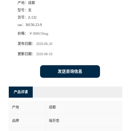
产地：
成都
司
型号：
支
货号：
Z-132
动
cas：
36150-23-9
价格：
￥3000/10mg
态
发布日期：
2026-06-26
联
更新日期：
2026-08-10
系
发送咨询信息
方
产品详请
式
产地
成都
品牌
瑞芬思