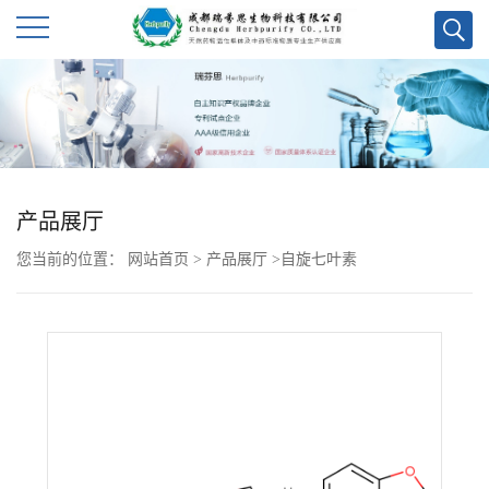
公
司
首
产品展厅
页
您当前的位置：
网站首页
>
产品展厅
>
自旋七叶素
公
司
介
绍