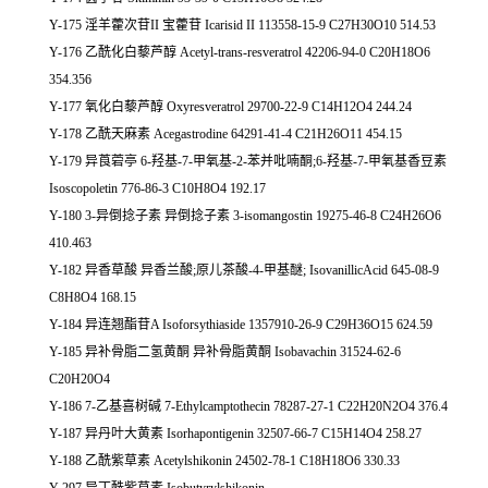
Y-175 淫羊藿次苷II 宝藿苷 Icarisid II 113558-15-9 C27H30O10 514.53
Y-176 乙酰化白藜芦醇 Acetyl-trans-resveratrol 42206-94-0 C20H18O6
354.356
Y-177 氧化白藜芦醇 Oxyresveratrol 29700-22-9 C14H12O4 244.24
Y-178 乙酰天麻素 Acegastrodine 64291-41-4 C21H26O11 454.15
Y-179 异莨菪亭 6-羟基-7-甲氧基-2-苯并吡喃酮;6-羟基-7-甲氧基香豆素
Isoscopoletin 776-86-3 C10H8O4 192.17
Y-180 3-异倒捻子素 异倒捻子素 3-isomangostin 19275-46-8 C24H26O6
410.463
Y-182 异香草酸 异香兰酸;原儿茶酸-4-甲基醚; IsovanillicAcid 645-08-9
C8H8O4 168.15
Y-184 异连翘酯苷A Isoforsythiaside 1357910-26-9 C29H36O15 624.59
Y-185 异补骨脂二氢黄酮 异补骨脂黄酮 Isobavachin 31524-62-6
C20H20O4
Y-186 7-乙基喜树碱 7-Ethylcamptothecin 78287-27-1 C22H20N2O4 376.4
Y-187 异丹叶大黄素 Isorhapontigenin 32507-66-7 C15H14O4 258.27
Y-188 乙酰紫草素 Acetylshikonin 24502-78-1 C18H18O6 330.33