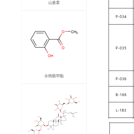
山姜素
司
动
态
联
系
水杨酸甲酯
方
式