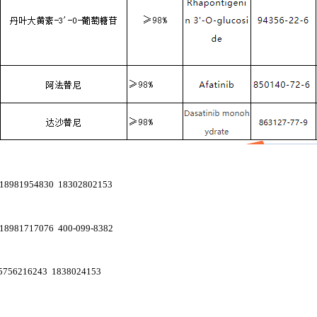
18981954830 18302802153
18981717076 400-099-8382
6216243 1838024153