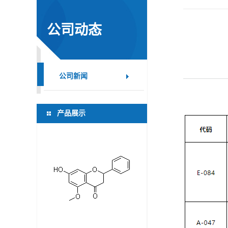
证
公司动态
书
荣
公司新闻
誉
产品展示
产
品
展
厅
公