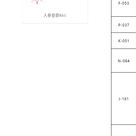
人参皂苷Rb1