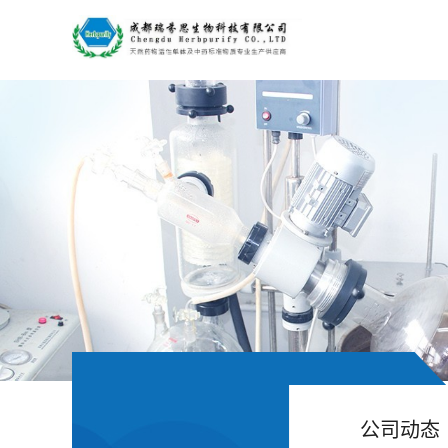
公
司
首
页
公
司
介
绍
公司动态